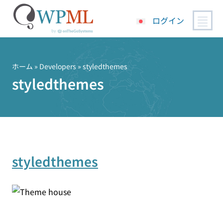
ログイン
コ
ン
テ
ホーム
» Developers » styledthemes
ン
styledthemes
ツ
へ
ス
キ
ッ
プ
styledthemes