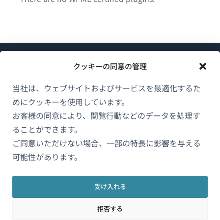
クッキーの同意の管理
当社は、ウェブサイトおよびサービスを最適化するた
めにクッキーを使用しています。
WPMLについて
お客様の同意により、閲覧行動などのデータを処理す
GDPRおよびプライバシーポリシー
ることができます。
（新
ご同意いただけない場合、一部の特長に影響を与える
チームに参加
し
可能性があります。
（新
（新
（新
い
し
し
し
ウ
い
い
い
受け入れる
日本語
ィ
ウ
ウ
ウ
拒否する
ン
ィ
ィ
ィ