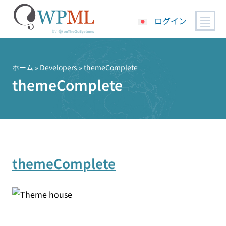
ログイン
コ
ン
テ
ホーム
» Developers » themeComplete
ン
themeComplete
ツ
へ
ス
キ
ッ
プ
themeComplete