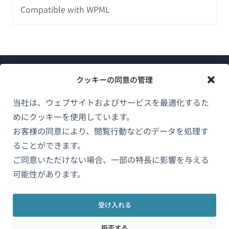
Compatible with WPML
クッキーの同意の管理
当社は、ウェブサイトおよびサービスを最適化するた
めにクッキーを使用しています。
WPMLについて
お客様の同意により、閲覧行動などのデータを処理す
GDPRおよびプライバシーポリシー
ることができます。
（新
ご同意いただけない場合、一部の特長に影響を与える
チームに参加
し
可能性があります。
（新
（新
（新
い
し
し
し
ウ
い
い
い
受け入れる
日本語
ィ
ウ
ウ
ウ
拒否する