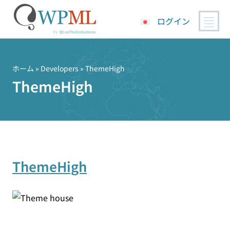
ログイン
コ
ン
テ
ホーム
» Developers » ThemeHigh
ン
ThemeHigh
ツ
へ
ス
キ
ッ
プ
ThemeHigh