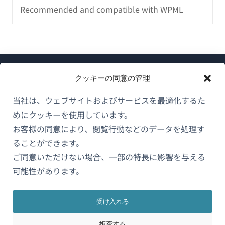
Recommended and compatible with WPML
クッキーの同意の管理
当社は、ウェブサイトおよびサービスを最適化するた
めにクッキーを使用しています。
WPMLについて
お客様の同意により、閲覧行動などのデータを処理す
GDPRおよびプライバシーポリシー
ることができます。
（新
ご同意いただけない場合、一部の特長に影響を与える
チームに参加
し
可能性があります。
（新
（新
（新
い
し
し
し
ウ
い
い
い
受け入れる
日本語
ィ
ウ
ウ
ウ
拒否する