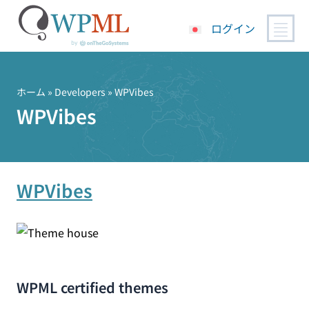
ログイン
コ
ン
テ
ホーム
» Developers » WPVibes
ン
WPVibes
ツ
へ
ス
キ
WPVibes
ッ
プ
WPML certified themes