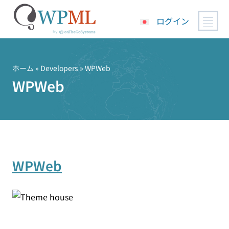
ログイン
コ
ン
テ
ホーム
» Developers » WPWeb
ン
WPWeb
ツ
へ
ス
キ
ッ
プ
WPWeb