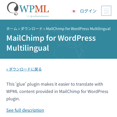
ログイン
コ
ン
ホーム
» ダウンロード » MailChimp for WordPress Multilingual
テ
MailChimp for WordPress
ン
Multilingual
ツ
へ
ス
キ
« ダウンロードに戻る
ッ
プ
This ‘glue’ plugin makes it easier to translate with
WPML content provided in MailChimp for WordPress
plugin.
See full description