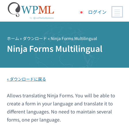
ログイン
コ
ン
テ
ホーム
» ダウンロード » Ninja Forms Multilingual
ン
Ninja Forms Multilingual
ツ
へ
ス
キ
« ダウンロードに戻る
ッ
プ
Allows translating Ninja Forms. You will be able to
create a form in your language and translate it to
different languages. No need to maintain several
forms, one per language.