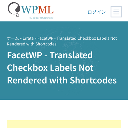
ログイン
コ
ン
テ
ホーム
»
Errata
» FacetWP - Translated Checkbox Labels Not
Rendered with Shortcodes
ン
FacetWP - Translated
ツ
へ
Checkbox Labels Not
ス
キ
Rendered with Shortcodes
ッ
プ