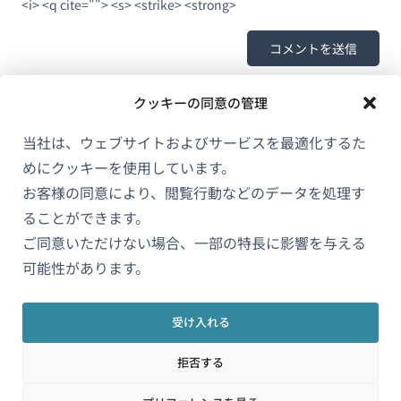
<i> <q cite=""> <s> <strike> <strong>
クッキーの同意の管理
当社は、ウェブサイトおよびサービスを最適化するた
めにクッキーを使用しています。
お客様の同意により、閲覧行動などのデータを処理す
ることができます。
ご同意いただけない場合、一部の特長に影響を与える
WPMLについて
可能性があります。
GDPRおよびプライバシーポリシー
（新
チームに参加
受け入れる
し
（新
（新
（新
い
拒否する
し
し
し
ウ
い
い
い
（新
© 2026
OnTheGoSystems Limited