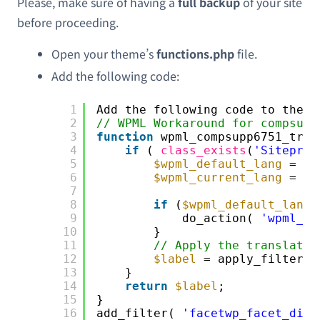
Please, make sure of having a
full backup
of your site
before proceeding.
Open your theme’s
functions.php
file.
Add the following code:
1
Add the following code to the f
2
// WPML Workaround for compsupp
3
function
wpml_compsupp6751_tran
4
if
( 
class_exists
(
'Sitepres
5
$wpml_default_lang
= ap
6
$wpml_current_lang
= ap
7
8
if
(
$wpml_default_lang
9
do_action( 
'wpml_re
10
}   
11
// Apply the translatio
12
$label
= apply_filters(
13
}
14
return
$label
;
15
}
16
add_filter( 
'facetwp_facet_disp