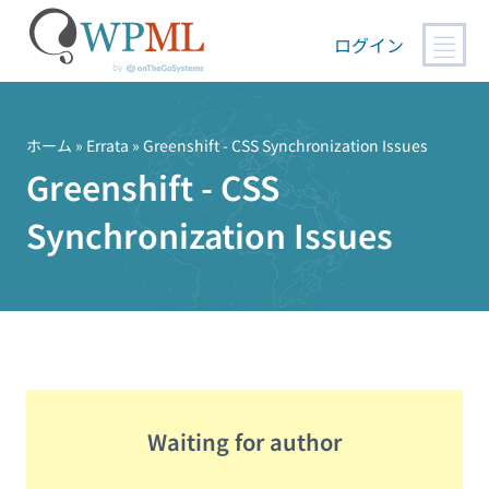
ログイン
コ
ン
テ
ホーム
»
Errata
» Greenshift - CSS Synchronization Issues
ン
Greenshift - CSS
ツ
Synchronization Issues
へ
ス
キ
ッ
プ
Waiting for author