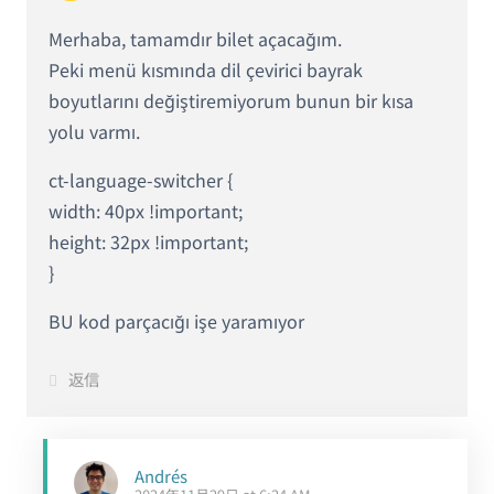
Merhaba, tamamdır bilet açacağım.
Peki menü kısmında dil çevirici bayrak
boyutlarını değiştiremiyorum bunun bir kısa
yolu varmı.
ct-language-switcher {
width: 40px !important;
height: 32px !important;
}
BU kod parçacığı işe yaramıyor
返信
Andrés