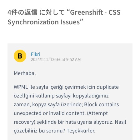
4件の返信 に対して “Greenshift - CSS
Synchronization Issues”
Fikri
2024年11月26日 at 9:52 AM
Merhaba,
WPML ile sayfa içeriği çevirmek için duplicate
özellğini kullanıp sayfayı kopyaladığımız
zaman, kopya sayfa üzerinde; Block contains
unexpected or invalid content. (Attempt
recovery) şeklinde bir hata uyarısı alıyoruz. Nasıl
çözebiliriz bu sorunu? Teşekkürler.