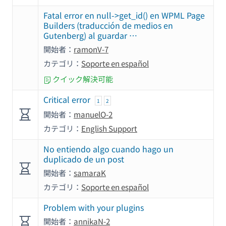
Fatal error en null->get_id() en WPML Page
Builders (traducción de medios en
Gutenberg) al guardar …
開始者：
ramonV-7
カテゴリ：
Soporte en español
クイック解決可能
Critical error
1
2
開始者：
manuelO-2
カテゴリ：
English Support
No entiendo algo cuando hago un
duplicado de un post
開始者：
samaraK
カテゴリ：
Soporte en español
Problem with your plugins
開始者：
annikaN-2