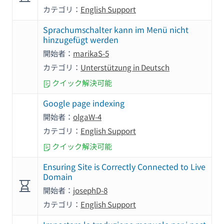
カテゴリ：
English Support
Sprachumschalter kann im Menü nicht
hinzugefügt werden
開始者：
marikaS-5
カテゴリ：
Unterstützung in Deutsch
クイック解決可能
Google page indexing
開始者：
olgaW-4
カテゴリ：
English Support
クイック解決可能
Ensuring Site is Correctly Connected to Live
Domain
開始者：
josephD-8
カテゴリ：
English Support