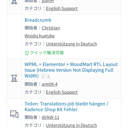
カテゴリ：
English Support
Breadcrumb
開始者：
Christian
Woidschuetzke
カテゴリ：
Unterstützung in Deutsch
クイック解決可能
WPML + Elementor + WoodMart RTL Layout
Issue (Hebrew Version Not Displaying Full
Width)
1
2
開始者：
amitK-4
カテゴリ：
English Support
Teilen: Translations job bleibt hängen /
Kadence Shop Kit Fehler
開始者：
dirkW-11
カテゴリ：
Unterstützung in Deutsch