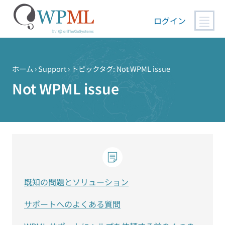
ログイン
コ
ン
テ
ホーム
›
Support
›
トピックタグ: Not WPML issue
ン
Not WPML issue
ツ
へ
ス
キ
ッ
プ
既知の問題とソリューション
サポートへのよくある質問