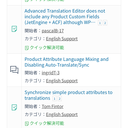
Advanced Translation Editor does not
include any Product Custom Fields
(JetEngine + ACF) although WP…
1
2
開始者：
pascalB-17
カテゴリ：
English Support
クイック解決可能
Product Attribute Language Mixing and
Disabling Auto-Translate/Sync
開始者：
ingridT-3
カテゴリ：
English Support
Synchronize simple product attributes to
translations
1
2
開始者：
Tom Fintor
カテゴリ：
English Support
クイック解決可能