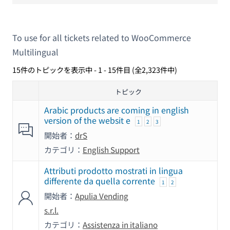
To use for all tickets related to WooCommerce
Multilingual
15件のトピックを表示中 - 1 - 15件目 (全2,323件中)
トピック
Arabic products are coming in english
version of the websit e
1
2
3
開始者：
drS
カテゴリ：
English Support
Attributi prodotto mostrati in lingua
differente da quella corrente
1
2
開始者：
Apulia Vending
s.r.l.
カテゴリ：
Assistenza in italiano