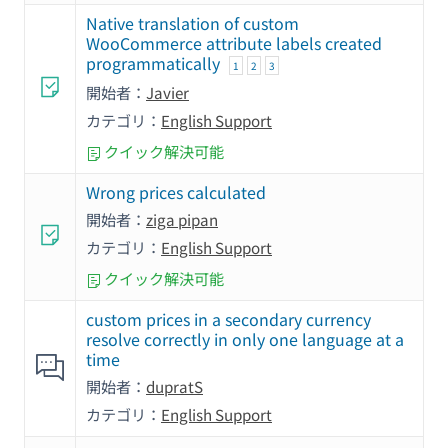
Native translation of custom
WooCommerce attribute labels created
programmatically
1
2
3
開始者：
Javier
カテゴリ：
English Support
クイック解決可能
Wrong prices calculated
開始者：
ziga pipan
カテゴリ：
English Support
クイック解決可能
custom prices in a secondary currency
resolve correctly in only one language at a
time
開始者：
dupratS
カテゴリ：
English Support