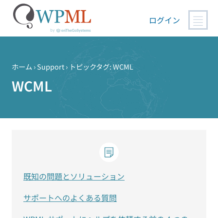
ログイン
コ
ン
テ
ホーム
›
Support
›
トピックタグ: WCML
ン
WCML
ツ
へ
ス
キ
ッ
プ
既知の問題とソリューション
サポートへのよくある質問