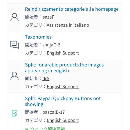
Reindirizzamento categorie alla homepage
開始者：
enzaF
カテゴリ：
Assistenza in italiano
Taxonomies
開始者：
sonjaG-2
カテゴリ：
English Support
Split: for arabic products the images
appearing in english
開始者：
drS
カテゴリ：
English Support
Split: Paypal Quickpay Buttons not
showing
開始者：
pascalB-17
カテゴリ：
English Support
クイック解決可能