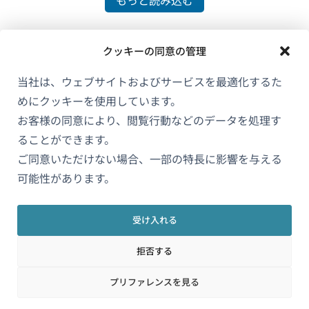
クッキーの同意の管理
当社は、ウェブサイトおよびサービスを最適化するた
めにクッキーを使用しています。
お客様の同意により、閲覧行動などのデータを処理す
ることができます。
ご同意いただけない場合、一部の特長に影響を与える
WPMLについて
可能性があります。
GDPRおよびプライバシーポリシー
（新
チームに参加
受け入れる
し
（新
（新
（新
い
拒否する
し
し
し
ウ
い
い
い
（新
© 2026
OnTheGoSystems Limited
プリファレンスを見る
ィ
ウ
ウ
ウ
し
ン
ィ
ィ
ィ