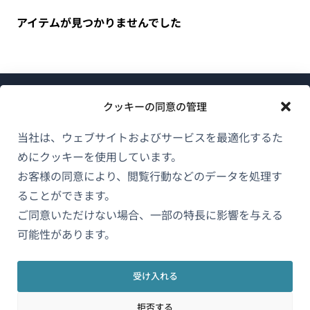
アイテムが見つかりませんでした
クッキーの同意の管理
当社は、ウェブサイトおよびサービスを最適化するた
めにクッキーを使用しています。
WPMLについて
お客様の同意により、閲覧行動などのデータを処理す
GDPRおよびプライバシーポリシー
ることができます。
（新
ご同意いただけない場合、一部の特長に影響を与える
チームに参加
し
可能性があります。
（新
（新
（新
い
し
し
し
ウ
い
い
い
受け入れる
日本語
ィ
ウ
ウ
ウ
拒否する