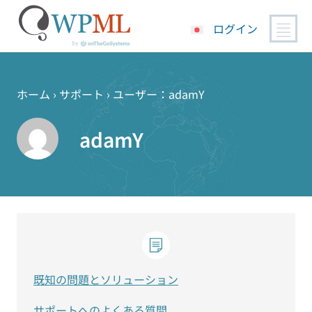
ログイン
コ
ン
テ
ホーム
›
サポート
›
ユーザー：adamY
ン
ツ
adamY
へ
ス
キ
ッ
プ
既知の問題とソリューション
サポートへのよくある質問