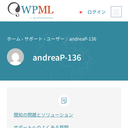
ログイン
コ
ン
テ
ホーム
›
サポート
›
ユーザー：andreaP-136
ン
ツ
andreaP-136
へ
ス
キ
ッ
プ
既知の問題とソリューション
サポートへのよくある質問