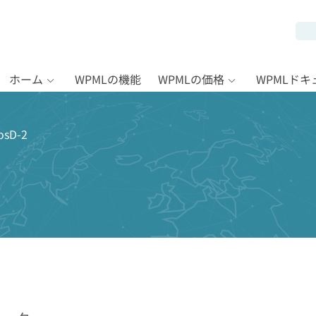
ホーム
WPMLの機能
WPMLの価格
WPMLド
sD-2