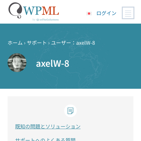
ログイン
コ
ン
テ
ホーム
›
サポート
›
ユーザー：axelW-8
ン
ツ
axelW-8
へ
ス
キ
ッ
プ
既知の問題とソリューション
サポートへのよくある質問