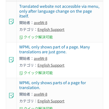
Translated website not accessible via menu,
only after language change on the page
itself.
開始者：
axelW-8
カテゴリ：
English Support
クイック解決可能
WPML only shows part of a page. Many
translations are just gone.
開始者：
axelW-8
カテゴリ：
English Support
クイック解決可能
WPML only shows parts of a page for
translation.
開始者：
axelW-8
カテゴリ：
English Support
クイック解決可能