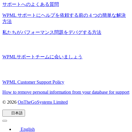
サポートへのよくある質問
WPML サポートにヘルプを依頼する前の 4 つの簡単な解決
方法
私たちがパフォーマンス問題をデバグする方法
WPMLサポートチームに会いましょう
WPML Customer Support Policy
How to remove personal information from your database for support
© 2026
OnTheGoSystems Limited
（新
し
日本語
い
ウ
ィ
English