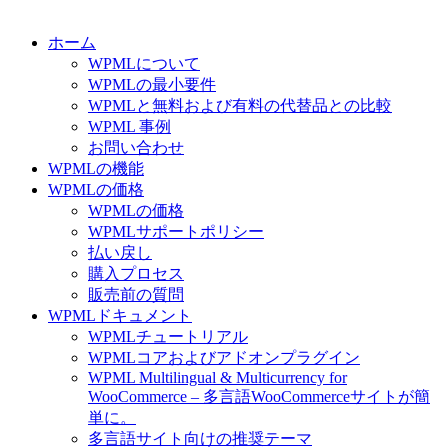
ホーム
WPMLについて
WPMLの最小要件
WPMLと無料および有料の代替品との比較
WPML 事例
お問い合わせ
WPMLの機能
WPMLの価格
WPMLの価格
WPMLサポートポリシー
払い戻し
購入プロセス
販売前の質問
WPMLドキュメント
WPMLチュートリアル
WPMLコアおよびアドオンプラグイン
WPML Multilingual & Multicurrency for
WooCommerce – 多言語WooCommerceサイトが簡
単に。
多言語サイト向けの推奨テーマ