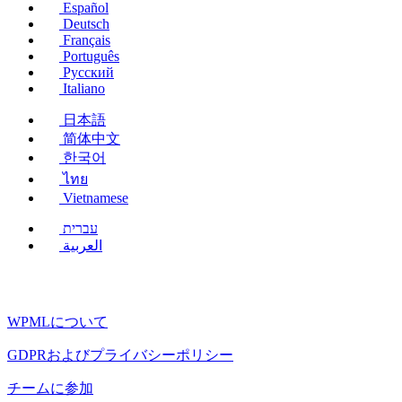
ン
Español
ド
Deutsch
Français
ウ
Português
で
Русский
開
Italiano
き
ま
日本語
す）
简体中文
한국어
ไทย
Vietnamese
עברית
العربية
WPMLについて
GDPRおよびプライバシーポリシー
（新
チームに参加