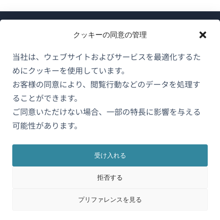
クッキーの同意の管理
当社は、ウェブサイトおよびサービスを最適化するた
めにクッキーを使用しています。
WPMLについて
お客様の同意により、閲覧行動などのデータを処理す
GDPRおよびプライバシーポリシー
ることができます。
（新
ご同意いただけない場合、一部の特長に影響を与える
チームに参加
し
可能性があります。
（新
（新
（新
い
し
し
し
ウ
い
い
い
受け入れる
日本語
ィ
ウ
ウ
ウ
拒否する
ン
ィ
ィ
ィ
ン
ン
ン
（新
© 2026
OnTheGoSystems Limited
ド
プリファレンスを見る
ド
ド
ド
し
ウ
ウ
ウ
ウ