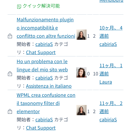
クイック解決可能
Malfunzionamento plugin
o incompatibilità e
10ヶ月、 4
conflitto con altre funzioni
1
2
週前
開始者：
cabiriaS
カテゴ
cabiriaS
リ：
Chat Support
Ho un problema con le
11ヶ月、 1
lingue del mio sito web
0
10
週前
開始者：
cabiriaS
カテゴ
Laura
リ：
Assistenza in italiano
WPML crea confusione con
il taxonomy filter di
11ヶ月、 2
elementor
1
2
週前
開始者：
cabiriaS
カテゴ
cabiriaS
リ：
Chat Support