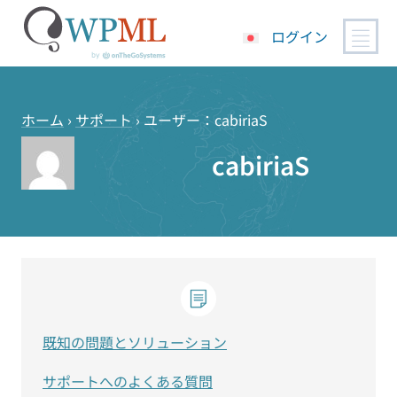
ログイン
コ
ン
テ
ホーム
›
サポート
›
ユーザー：cabiriaS
ン
cabiriaS
ツ
へ
ス
キ
ッ
プ
既知の問題とソリューション
サポートへのよくある質問