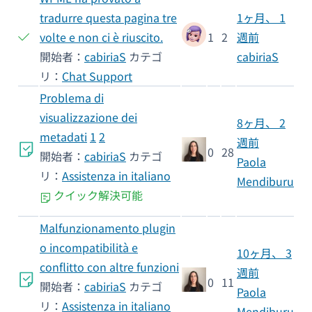
tradurre questa pagina tre
1ヶ月、 1
volte e non ci è riuscito.
1
2
週前
開始者：
cabiriaS
カテゴ
cabiriaS
リ：
Chat Support
Problema di
visualizzazione dei
8ヶ月、 2
metadati
1
2
週前
0
28
開始者：
cabiriaS
カテゴ
Paola
リ：
Assistenza in italiano
Mendiburu
クイック解決可能
Malfunzionamento plugin
o incompatibilità e
10ヶ月、 3
conflitto con altre funzioni
週前
0
11
開始者：
cabiriaS
カテゴ
Paola
リ：
Assistenza in italiano
Mendiburu