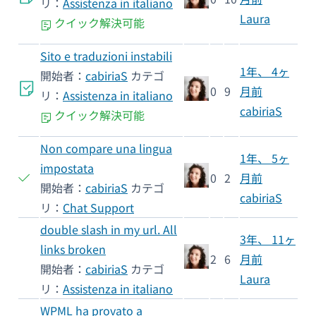
リ：
Assistenza in italiano
Laura
クイック解決可能
Sito e traduzioni instabili
1年、 4ヶ
開始者：
cabiriaS
カテゴ
0
9
月前
リ：
Assistenza in italiano
cabiriaS
クイック解決可能
Non compare una lingua
1年、 5ヶ
impostata
0
2
月前
開始者：
cabiriaS
カテゴ
cabiriaS
リ：
Chat Support
double slash in my url. All
3年、 11ヶ
links broken
2
6
月前
開始者：
cabiriaS
カテゴ
Laura
リ：
Assistenza in italiano
WPML ha provato a