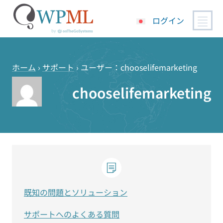
ログイン
コ
ン
テ
ホーム
›
サポート
›
ユーザー：chooselifemarketing
ン
chooselifemarketing
ツ
へ
ス
キ
ッ
プ
既知の問題とソリューション
サポートへのよくある質問