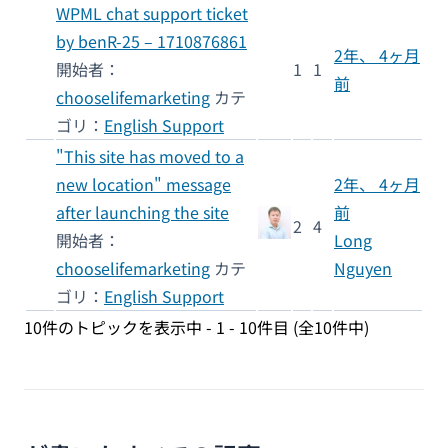
WPML chat support ticket
by benR-25 – 1710876861
2年、 4ヶ月
開始者：
1
1
前
chooselifemarketing
カテ
ゴリ：
English Support
"This site has moved to a
new location" message
2年、 4ヶ月
after launching the site
前
2
4
開始者：
Long
chooselifemarketing
カテ
Nguyen
ゴリ：
English Support
10件のトピックを表示中 - 1 - 10件目 (全10件中)