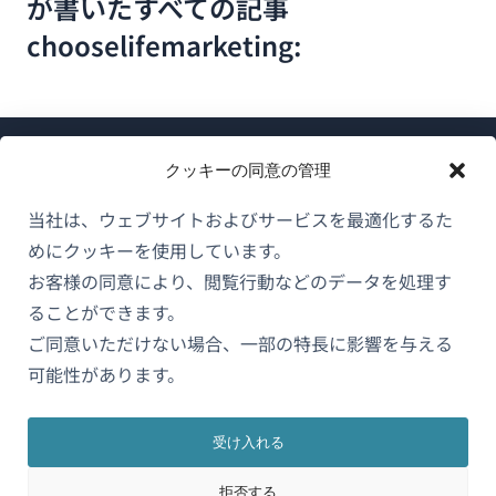
が書いたすべての記事
chooselifemarketing:
クッキーの同意の管理
当社は、ウェブサイトおよびサービスを最適化するた
めにクッキーを使用しています。
WPMLについて
お客様の同意により、閲覧行動などのデータを処理す
GDPRおよびプライバシーポリシー
ることができます。
（新
ご同意いただけない場合、一部の特長に影響を与える
チームに参加
し
可能性があります。
（新
（新
（新
い
し
し
し
ウ
い
い
い
受け入れる
日本語
ィ
ウ
ウ
ウ
拒否する