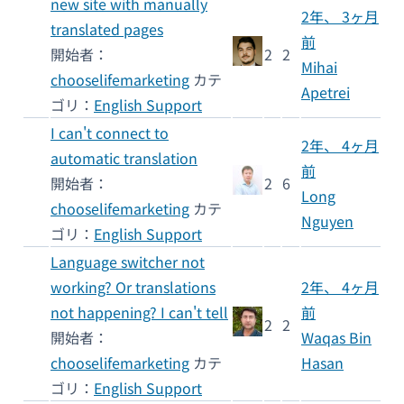
new site with manually
2年、 3ヶ月
translated pages
前
開始者：
2
2
Mihai
chooselifemarketing
カテ
Apetrei
ゴリ：
English Support
I can't connect to
2年、 4ヶ月
automatic translation
前
開始者：
2
6
Long
chooselifemarketing
カテ
Nguyen
ゴリ：
English Support
Language switcher not
working? Or translations
2年、 4ヶ月
not happening? I can't tell
前
2
2
開始者：
Waqas Bin
chooselifemarketing
カテ
Hasan
ゴリ：
English Support