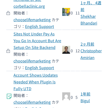
1ヶ月、 4週
corbellaclinic.org
前
開始者：
0
11
Shekhar
chooselifemarketing
カテ
Bhandari
ゴリ：
English Support
Sites Not Under Pay As
You Go In Account But Are
2ヶ月前
Setup On Site Backend
0
12
Christopher
開始者：
Amirian
chooselifemarketing
カテ
ゴリ：
English Support
Account Shows Updates
Needed When Plugin Is
Fully UTD
1年前
開始者：
0
5
Bigul
chooselifemarketing
カテ