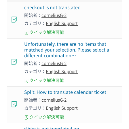
checkout is not translated
開始者：
corneliusG-2
カテゴリ：
English Support
クイック解決可能
Unfortunately, there are no items that
matched your selection. Please select a
different combination…
開始者：
corneliusG-2
カテゴリ：
English Support
クイック解決可能
Split: How to translate calendar ticket
開始者：
corneliusG-2
カテゴリ：
English Support
クイック解決可能
slider is not translated on