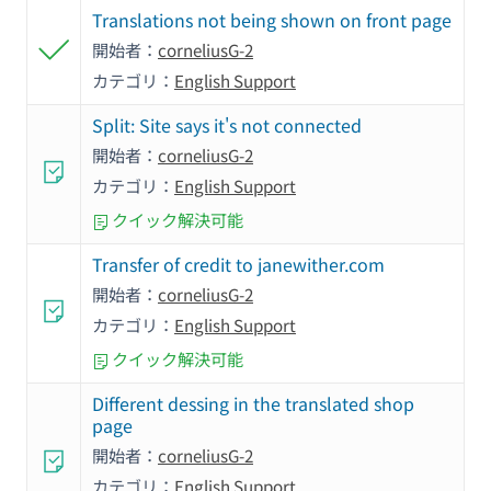
Translations not being shown on front page
開始者：
corneliusG-2
カテゴリ：
English Support
Split: Site says it's not connected
開始者：
corneliusG-2
カテゴリ：
English Support
クイック解決可能
Transfer of credit to janewither.com
開始者：
corneliusG-2
カテゴリ：
English Support
クイック解決可能
Different dessing in the translated shop
page
開始者：
corneliusG-2
カテゴリ：
English Support