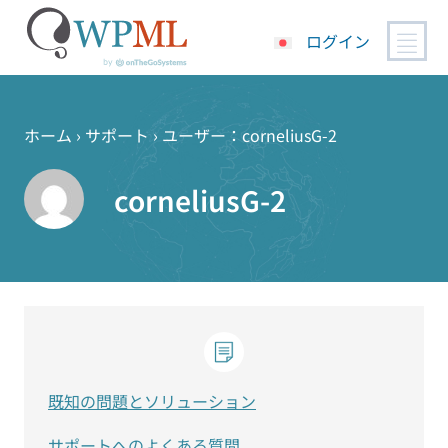
ログイン
コ
ン
テ
ホーム
›
サポート
›
ユーザー：corneliusG-2
ン
ツ
corneliusG-2
へ
ス
キ
ッ
プ
既知の問題とソリューション
サポートへのよくある質問