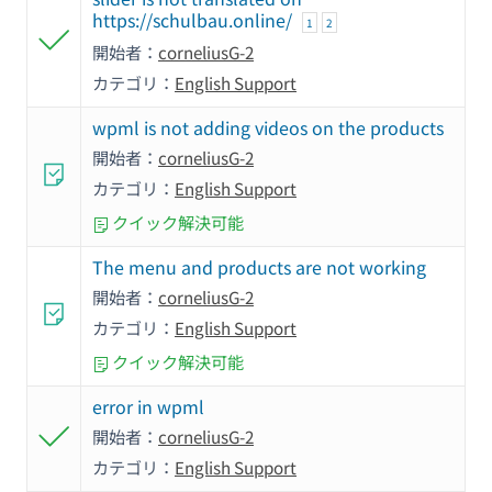
https://schulbau.online/
1
2
開始者：
corneliusG-2
カテゴリ：
English Support
wpml is not adding videos on the products
開始者：
corneliusG-2
カテゴリ：
English Support
クイック解決可能
The menu and products are not working
開始者：
corneliusG-2
カテゴリ：
English Support
クイック解決可能
error in wpml
開始者：
corneliusG-2
カテゴリ：
English Support