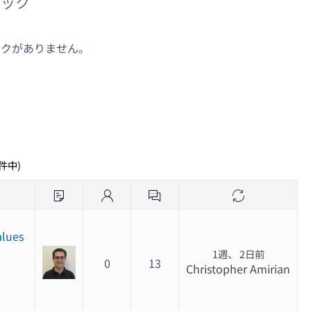
ピック
ックがありません。
ク
5件中)
alues
1週、 2日前
0
13
Christopher Amirian