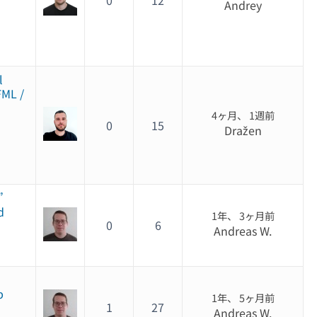
0
12
Andrey
l
FML /
4ヶ月、 1週前
0
15
Dražen
”
d
1年、 3ヶ月前
0
6
Andreas W.
p
1年、 5ヶ月前
1
27
Andreas W.