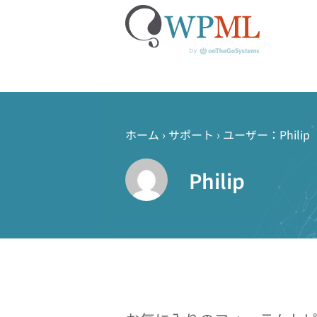
コ
ン
テ
ホーム
›
サポート
›
ユーザー：Philip
ン
ツ
Philip
へ
ス
キ
ッ
プ