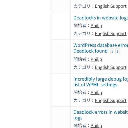
カテゴリ：
English Support
Deadlocks in website log
開始者：
Philip
カテゴリ：
English Support
WordPress database erro
Deadlock found
1
2
開始者：
Philip
カテゴリ：
English Support
Incredibly large debug l
list of WPML settings
開始者：
Philip
カテゴリ：
English Support
Deadlock errors in websi
logs
開始者：
Philip