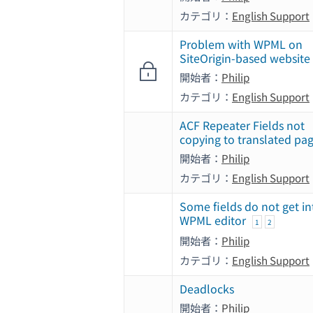
カテゴリ：
English Support
Problem with WPML on
SiteOrigin-based website
開始者：
Philip
カテゴリ：
English Support
ACF Repeater Fields not
copying to translated pa
開始者：
Philip
カテゴリ：
English Support
Some fields do not get in
WPML editor
1
2
開始者：
Philip
カテゴリ：
English Support
Deadlocks
開始者：
Philip