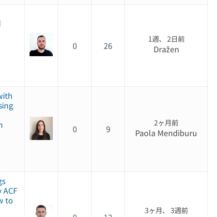
d
1週、 2日前
0
26
Dražen
with
sing
2ヶ月前
n
0
9
Paola Mendiburu
gs
y ACF
w to
3ヶ月、 3週前