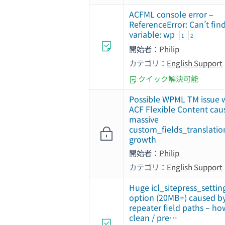
ACFML console error –
ReferenceError: Can’t fin
variable: wp
1
2
開始者：
Philip
カテゴリ：
English Support
クイック解決可能
Possible WPML TM issue 
ACF Flexible Content cau
massive
custom_fields_translatio
growth
開始者：
Philip
カテゴリ：
English Support
Huge icl_sitepress_settin
option (20MB+) caused b
repeater field paths – ho
clean / pre…