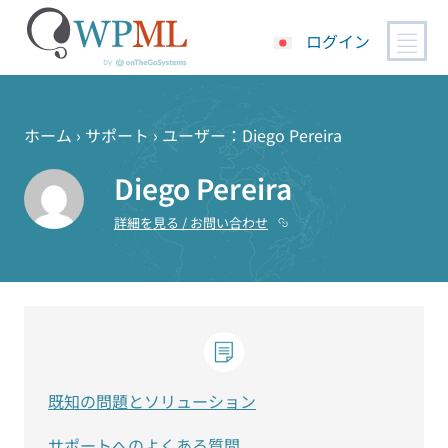
ログイン
コ
ン
テ
ホーム
›
サポート
›
ユーザー：Diego Pereira
ン
Diego Pereira
ツ
へ
詳細を見る / お問い合わせ
ス
キ
ッ
プ
既知の問題とソリューション
サポートへのよくある質問