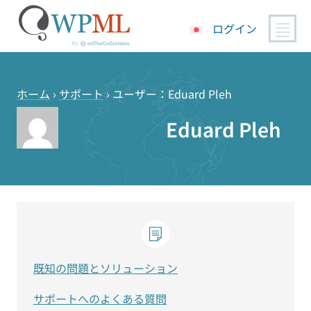
ログイン
コ
ン
テ
ホーム
›
サポート
›
ユーザー：Eduard Pleh
ン
Eduard Pleh
ツ
へ
ス
キ
ッ
プ
既知の問題とソリューション
サポートへのよくある質問