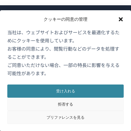
クッキーの同意の管理
当社は、ウェブサイトおよびサービスを最適化するた
めにクッキーを使用しています。
WPMLについて
お客様の同意により、閲覧行動などのデータを処理す
GDPRおよびプライバシーポリシー
ることができます。
（新
ご同意いただけない場合、一部の特長に影響を与える
チームに参加
し
可能性があります。
（新
（新
（新
い
し
し
し
ウ
い
い
い
受け入れる
日本語
ィ
ウ
ウ
ウ
拒否する
ン
ィ
ィ
ィ
ン
ン
ン
（新
© 2026
OnTheGoSystems Limited
ド
プリファレンスを見る
ド
ド
ド
し
ウ
ウ
ウ
ウ
い
で