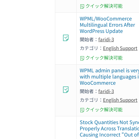
クイック解決可能
WPML/WooCommerce
Multilingual Errors After
WordPress Update
開始者：
faridi-3
カテゴリ：
English Support
クイック解決可能
WPML admin panel is ver
with multiple languages 
WooCommerce
開始者：
faridi-3
カテゴリ：
English Support
クイック解決可能
Stock Quantities Not Syn
Properly Across Translati
Causing Incorrect “Out o