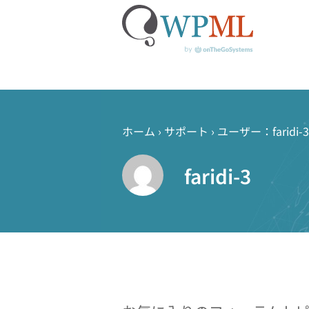
コ
ン
テ
ホーム
›
サポート
›
ユーザー：faridi-3
ン
ツ
faridi-3
へ
ス
キ
ッ
プ