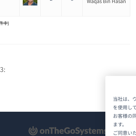
Waqas Bin Hasan
1件中)
3:
当社は、
を使用し
お客様の
ます。
新
ご同意い