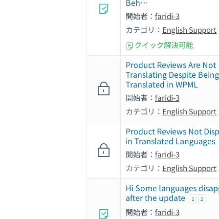
Beh…
開始者：
faridi-3
カテゴリ：
English Support
クイック解決可能
Product Reviews Are Not
Translating Despite Being
Translated in WPML
開始者：
faridi-3
カテゴリ：
English Support
Product Reviews Not Dis
in Translated Languages
開始者：
faridi-3
カテゴリ：
English Support
Hi Some languages ​​disa
after the update
1
2
開始者：
faridi-3