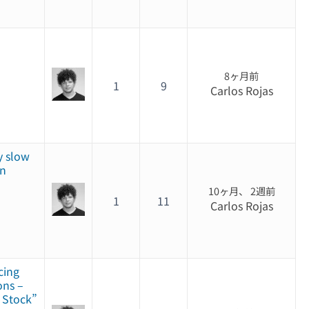
8ヶ月前
1
9
Carlos Rojas
y slow
in
10ヶ月、 2週前
1
11
Carlos Rojas
cing
ons –
f Stock”