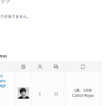
ピック
ックがありません。
ク
1件中)
t:
ata
uage
3週、 3日前
1
11
Carlos Rojas