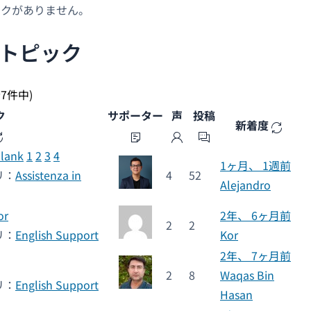
ックがありません。
トピック
全7件中)
ク
サポーター
声
投稿
新着度
blank
1
2
3
4
1ヶ月、 1週前
リ：
Assistenza in
4
52
Alejandro
or
2年、 6ヶ月前
2
2
リ：
English Support
Kor
2年、 7ヶ月前
2
8
Waqas Bin
リ：
English Support
Hasan