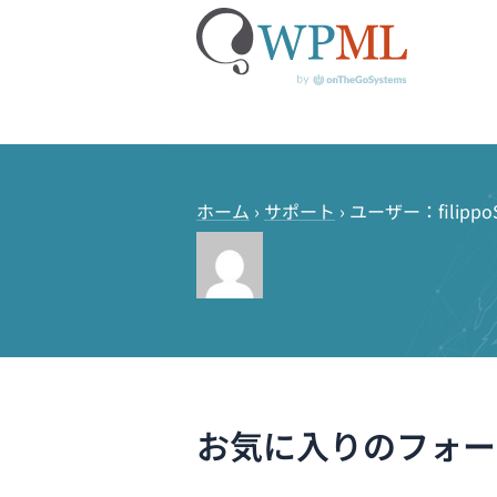
コ
ン
テ
ホーム
›
サポート
›
ユーザー：filippo
ン
ツ
へ
ス
キ
ッ
プ
お気に入りのフォー