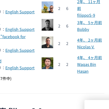
2年、 11ヶ月
2
6
前
リ：
English Support
filippoS-9
d
3年、 5ヶ月前
2
6
リ：
English Support
Bobby
 "facebook for
4年、 2ヶ月前
2
2
Nicolas V.
リ：
English Support
4年、 4ヶ月前
d
2
2
Waqas Bin
リ：
English Support
Hasan
全7件中)