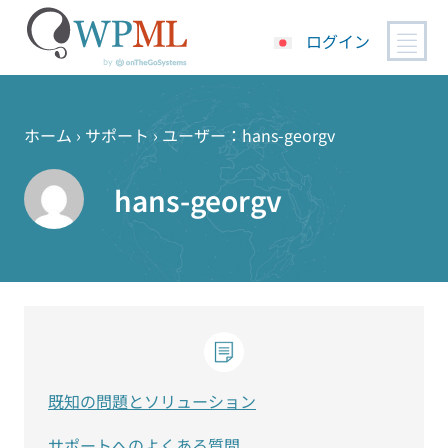
ログイン
コ
ン
テ
ホーム
›
サポート
›
ユーザー：hans-georgv
ン
ツ
hans-georgv
へ
ス
キ
ッ
プ
既知の問題とソリューション
サポートへのよくある質問