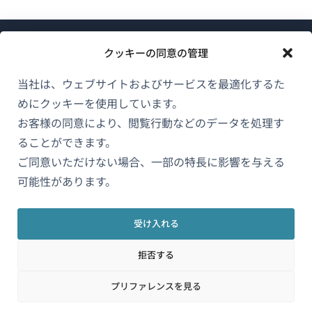
クッキーの同意の管理
当社は、ウェブサイトおよびサービスを最適化するた
めにクッキーを使用しています。
WPMLについて
お客様の同意により、閲覧行動などのデータを処理す
GDPRおよびプライバシーポリシー
ることができます。
（新
ご同意いただけない場合、一部の特長に影響を与える
チームに参加
し
可能性があります。
（新
（新
（新
い
し
し
し
ウ
い
い
い
受け入れる
日本語
ィ
ウ
ウ
ウ
拒否する
ン
ィ
ィ
ィ
ン
ン
ン
（新
© 2026
OnTheGoSystems Limited
ド
プリファレンスを見る
ド
ド
ド
し
ウ
ウ
ウ
ウ