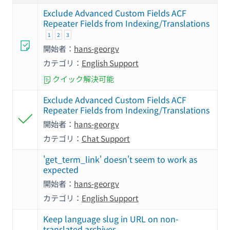
Exclude Advanced Custom Fields ACF
Repeater Fields from Indexing/Translations
1
2
3
開始者：
hans-georgv
カテゴリ：
English Support
クイック解決可能
Exclude Advanced Custom Fields ACF
Repeater Fields from Indexing/Translations
開始者：
hans-georgv
カテゴリ：
Chat Support
'get_term_link' doesn't seem to work as
expected
開始者：
hans-georgv
カテゴリ：
English Support
Keep language slug in URL on non-
translated archives