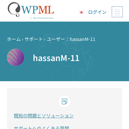
ログイン
コ
ン
テ
ホーム
›
サポート
›
ユーザー：hassanM-11
ン
ツ
hassanM-11
へ
ス
キ
ッ
プ
既知の問題とソリューション
サポートへのよくある質問