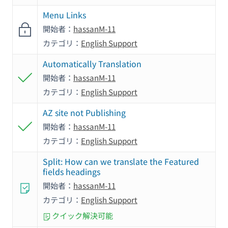
Menu Links
開始者：
hassanM-11
カテゴリ：
English Support
Automatically Translation
開始者：
hassanM-11
カテゴリ：
English Support
AZ site not Publishing
開始者：
hassanM-11
カテゴリ：
English Support
Split: How can we translate the Featured
fields headings
開始者：
hassanM-11
カテゴリ：
English Support
クイック解決可能