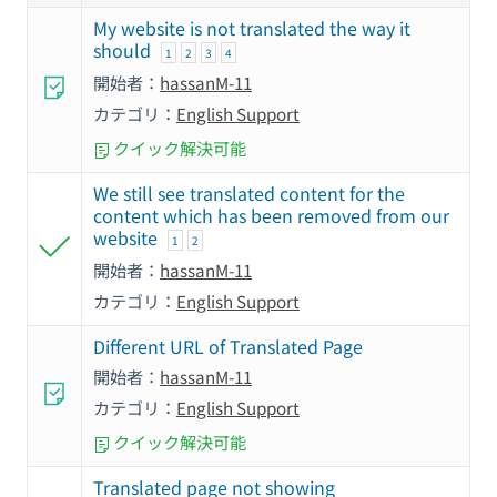
My website is not translated the way it
should
1
2
3
4
開始者：
hassanM-11
カテゴリ：
English Support
クイック解決可能
We still see translated content for the
content which has been removed from our
website
1
2
開始者：
hassanM-11
カテゴリ：
English Support
Different URL of Translated Page
開始者：
hassanM-11
カテゴリ：
English Support
クイック解決可能
Translated page not showing