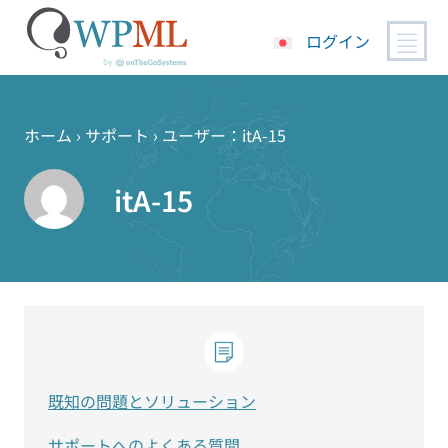
ログイン
コ
ン
テ
ホーム
›
サポート
›
ユーザー：itA-15
ン
ツ
itA-15
へ
ス
キ
ッ
プ
既知の問題とソリューション
サポートへのよくある質問