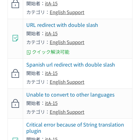
開始者：
itA-15
カテゴリ：
English Support
URL redirect with double slash
開始者：
itA-15
カテゴリ：
English Support
クイック解決可能
Spanish url redirect with double slash
開始者：
itA-15
カテゴリ：
English Support
Unable to convert to other languages
開始者：
itA-15
カテゴリ：
English Support
Critical error because of String translation
plugin
開始者：
itA-15