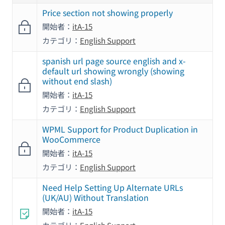
Price section not showing properly
開始者：
itA-15
カテゴリ：
English Support
spanish url page source english and x-
default url showing wrongly (showing
without end slash)
開始者：
itA-15
カテゴリ：
English Support
WPML Support for Product Duplication in
WooCommerce
開始者：
itA-15
カテゴリ：
English Support
Need Help Setting Up Alternate URLs
(UK/AU) Without Translation
開始者：
itA-15