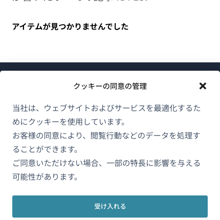
アイテムが見つかりませんでした
クッキーの同意の管理
当社は、ウェブサイトおよびサービスを最適化するた
めにクッキーを使用しています。
WPMLについて
お客様の同意により、閲覧行動などのデータを処理す
GDPRおよびプライバシーポリシー
ることができます。
（新
ご同意いただけない場合、一部の特長に影響を与える
チームに参加
し
可能性があります。
（新
（新
（新
い
し
し
し
ウ
い
い
い
受け入れる
日本語
ィ
ウ
ウ
ウ