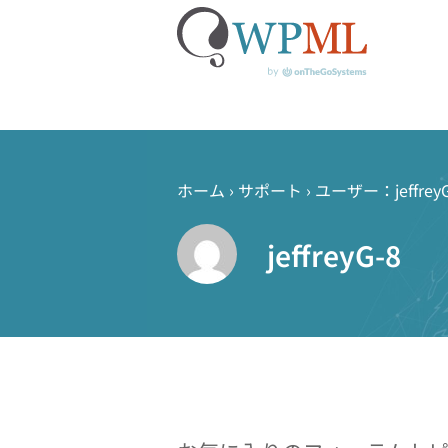
コ
ン
テ
ホーム
›
サポート
›
ユーザー：jeffreyG
ン
ツ
jeffreyG-8
へ
ス
キ
ッ
プ