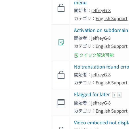
menu
開始者：
jeffreyG-8
カテゴリ：
English Support
Activation on subdomain
開始者：
jeffreyG-8
カテゴリ：
English Support
クイック解決可能
No translation found erro
開始者：
jeffreyG-8
カテゴリ：
English Support
Flagged for later
1
2
開始者：
jeffreyG-8
カテゴリ：
English Support
Video embeded not displ