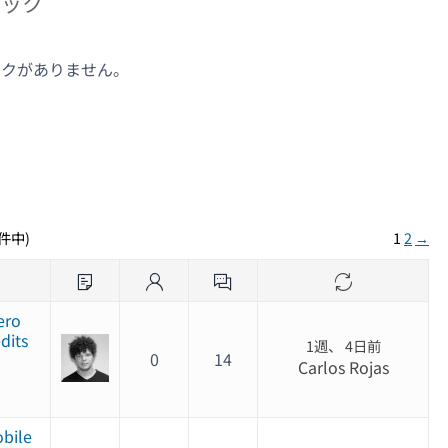
ピック
ックがありません。
ク
1件中)
1
2
→
ero
dits
1週、 4日前
0
14
Carlos Rojas
obile