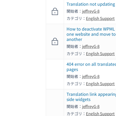
Translation not updating
開始者：
jeffreyG-8
カテゴリ：
English Support
How to deactivate WPML
one website and move to
another
開始者：
jeffreyG-8
カテゴリ：
English Support
404 error on all translate
pages
開始者：
jeffreyG-8
カテゴリ：
English Support
Translation link appearin
side widgets
開始者：
jeffreyG-8
カテゴリ：
English Support