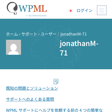
ログイン
コ
ン
テ
ホーム
›
サポート
›
ユーザー：jonathanM-71
ン
jonathanM-
ツ
71
へ
ス
キ
ッ
プ
既知の問題とソリューション
サポートへのよくある質問
WPML サポートにヘルプを依頼する前の 4 つの簡単な