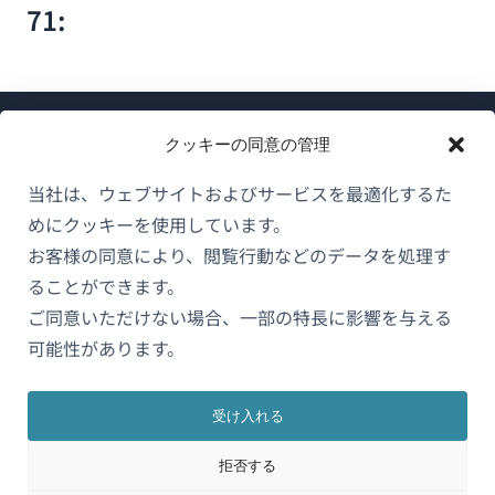
71:
クッキーの同意の管理
当社は、ウェブサイトおよびサービスを最適化するた
めにクッキーを使用しています。
WPMLについて
お客様の同意により、閲覧行動などのデータを処理す
GDPRおよびプライバシーポリシー
ることができます。
ご同意いただけない場合、一部の特長に影響を与える
（新
チームに参加
可能性があります。
し
（新
（新
（新
い
し
し
し
ウ
い
い
い
受け入れる
日本語
ィ
ウ
ウ
ウ
拒否する
ン
ィ
ィ
ィ