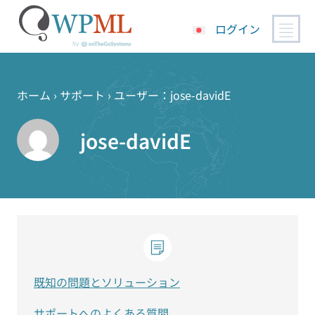
ログイン
コ
ン
テ
ホーム
›
サポート
›
ユーザー：jose-davidE
ン
ツ
jose-davidE
へ
ス
キ
ッ
プ
既知の問題とソリューション
サポートへのよくある質問