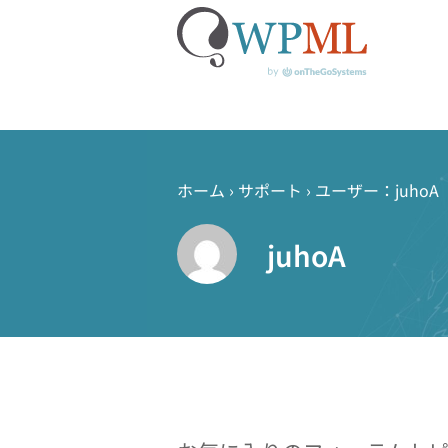
コ
ン
テ
ホーム
›
サポート
›
ユーザー：juhoA
ン
ツ
juhoA
へ
ス
キ
ッ
プ