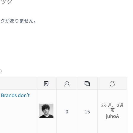
ピック
ックがありません。
ク
)
, Brands don't
2ヶ月、 2週
前
0
15
juhoA