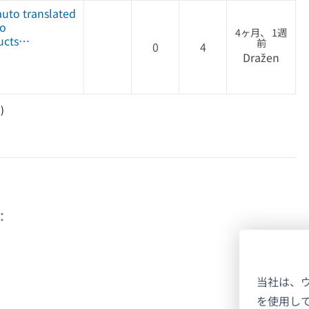
 auto translated
to
4ヶ月、 1週
ducts…
前
0
4
Dražen
)
:
当社は、
を使用し