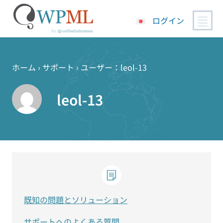
ログイン
コ
ン
テ
ホーム
›
サポート
›
ユーザー：leol-13
ン
ツ
leol-13
へ
ス
キ
ッ
プ
既知の問題とソリューション
サポートへのよくある質問