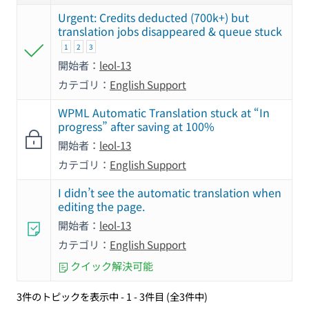
Urgent: Credits deducted (700k+) but
translation jobs disappeared & queue stuck
1
2
3
開始者：
leol-13
カテゴリ：
English Support
WPML Automatic Translation stuck at “In
progress” after saving at 100%
開始者：
leol-13
カテゴリ：
English Support
I didn’t see the automatic translation when
editing the page.
開始者：
leol-13
カテゴリ：
English Support
クイック解決可能
3件のトピックを表示中 - 1 - 3件目 (全3件中)