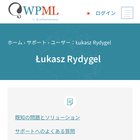
ログイン
コ
ン
テ
ホーム
›
サポート
›
ユーザー：Łukasz Rydygel
ン
Łukasz Rydygel
ツ
へ
ス
キ
ッ
プ
既知の問題とソリューション
サポートへのよくある質問