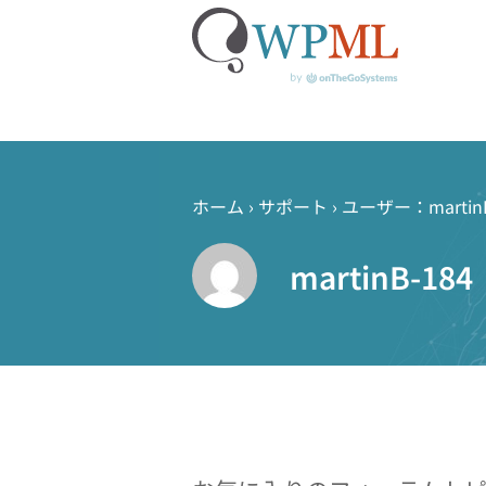
コ
ン
テ
ホーム
›
サポート
›
ユーザー：martinB
ン
ツ
martinB-184
へ
ス
キ
ッ
プ