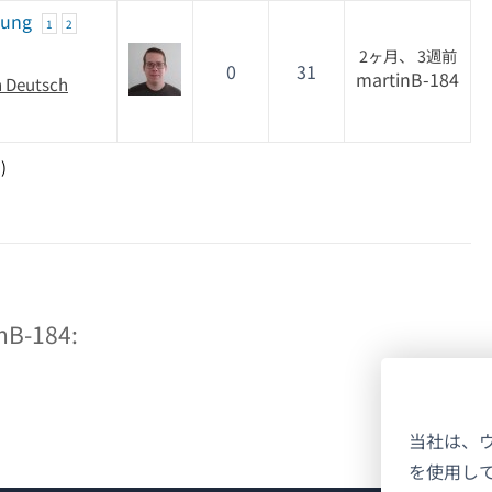
zung
1
2
2ヶ月、 3週前
0
31
martinB-184
n Deutsch
)
-184:
当社は、
を使用し