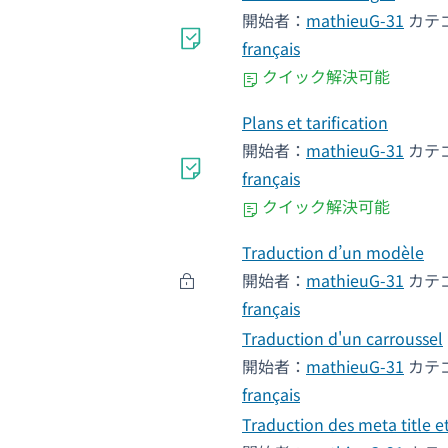
開始者：
mathieuG-31
カテ
français
クイック解決可能
Plans et tarification
開始者：
mathieuG-31
カテ
français
クイック解決可能
Traduction d’un modèle
開始者：
mathieuG-31
カテ
français
Traduction d'un carroussel
開始者：
mathieuG-31
カテ
français
Traduction des meta title e