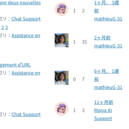
duire deux nouvelles
1ヶ月、 3週
1
2
前
ゴリ：
Chat Support
mathieuG-31
1
2
3
ゴリ：
Assistance en
2ヶ月前
1
31
mathieuG-31
angement d’URL
6ヶ月、 1週
ゴリ：
Assistance en
0
7
前
mathieuG-31
11ヶ月前
1
3
Maiya AI
ゴリ：
Chat Support
Support