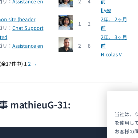
ゴリ：
Assistance en
2
4
前
Ilyes
mon site (header
2年、 2ヶ月
1
2
ゴリ：
Chat Support
前
ated
2年、 3ヶ月
ゴリ：
Assistance en
2
6
前
Nicolas V.
(全17件中)
1
2
→
athieuG-31:
当社は、
を使用し
お客様の