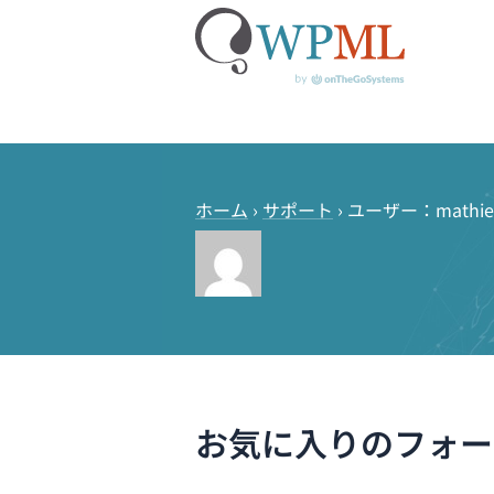
コ
ン
テ
ホーム
›
サポート
›
ユーザー：mathie
ン
ツ
へ
ス
キ
ッ
プ
お気に入りのフォー