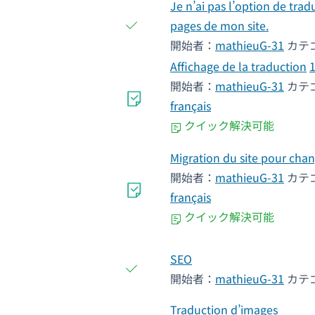
Je n’ai pas l’option de tra
pages de mon site.
開始者：
mathieuG-31
カテ
Affichage de la traduction
開始者：
mathieuG-31
カテ
français
クイック解決可能
Migration du site pour ch
開始者：
mathieuG-31
カテ
français
クイック解決可能
SEO
開始者：
mathieuG-31
カテ
Traduction d’images