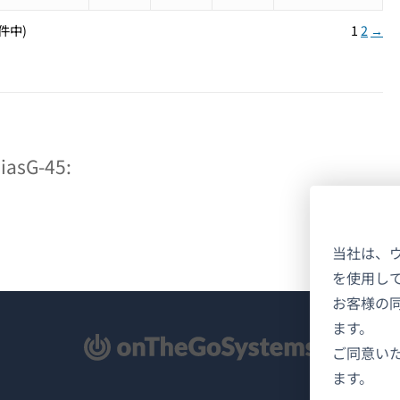
2件中)
1
2
→
sG-45:
当社は、
を使用し
お客様の
ます。
新
ご同意い
ます。