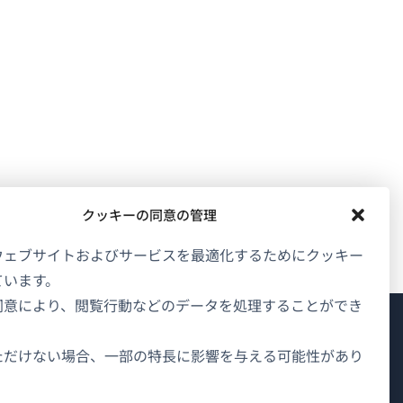
クッキーの同意の管理
ウェブサイトおよびサービスを最適化するためにクッキー
ています。
同意により、閲覧行動などのデータを処理することができ
WPMLについて
ただけない場合、一部の特長に影響を与える可能性があり
GDPRおよびプライバシーポリシー