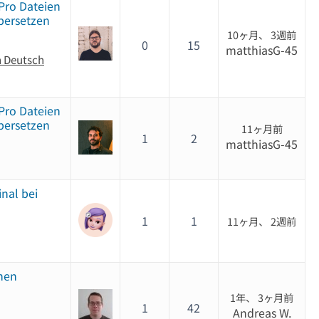
Pro Dateien
bersetzen
10ヶ月、 3週前
0
15
matthiasG-45
n Deutsch
Pro Dateien
bersetzen
11ヶ月前
1
2
matthiasG-45
inal bei
1
1
11ヶ月、 2週前
hen
1年、 3ヶ月前
1
42
Andreas W.