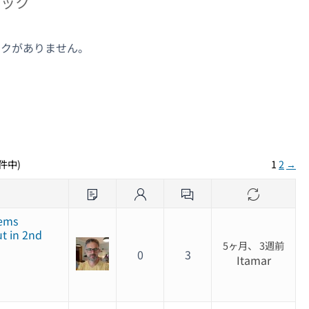
ピック
ックがありません。
ク
2件中)
1
2
→
ems
t in 2nd
5ヶ月、 3週前
0
3
Itamar