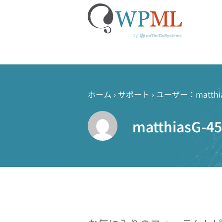
コ
ン
テ
ホーム
›
サポート
›
ユーザー：matthia
ン
ツ
matthiasG-45
へ
ス
キ
ッ
プ