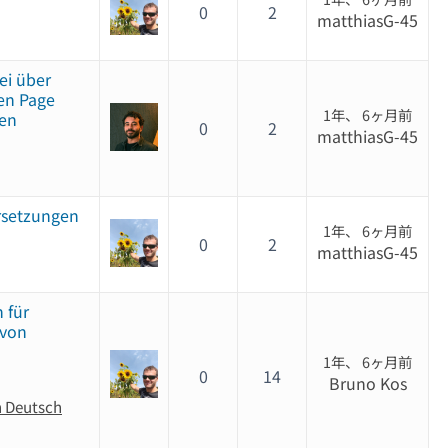
0
2
matthiasG-45
ei über
en Page
1年、 6ヶ月前
ren
0
2
matthiasG-45
rsetzungen
1年、 6ヶ月前
0
2
matthiasG-45
 für
von
1年、 6ヶ月前
0
14
Bruno Kos
n Deutsch