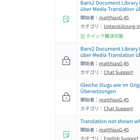
Barn2 Document Library 
über Media Translation ü
開始者：
matthiasG-45
カテゴリ：
Unterstützung i
クイック解決可能
Barn2 Document Library 
über Media Translation ü
開始者：
matthiasG-45
カテゴリ：
Chat Support
Gleiche Slugs wie im Orig
Übersetzungen
開始者：
matthiasG-45
カテゴリ：
Chat Support
Translation not shown w
開始者：
matthiasG-45
カテゴリ：
English Support