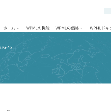
ホーム
WPMLの機能
WPMLの価格
WPMLド
sG-45