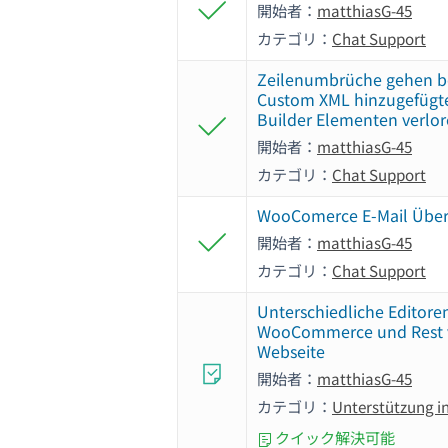
開始者：
matthiasG-45
カテゴリ：
Chat Support
Zeilenumbrüche gehen b
Custom XML hinzugefügt
Builder Elementen verlo
開始者：
matthiasG-45
カテゴリ：
Chat Support
WooComerce E-Mail Übe
開始者：
matthiasG-45
カテゴリ：
Chat Support
Unterschiedliche Editoren
WooCommerce und Rest 
Webseite
開始者：
matthiasG-45
カテゴリ：
Unterstützung i
クイック解決可能