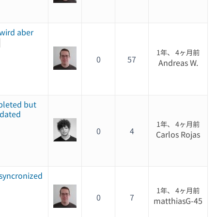
wird aber
1年、 4ヶ月前
0
57
Andreas W.
pleted but
pdated
1年、 4ヶ月前
0
4
Carlos Rojas
 syncronized
1年、 4ヶ月前
0
7
matthiasG-45