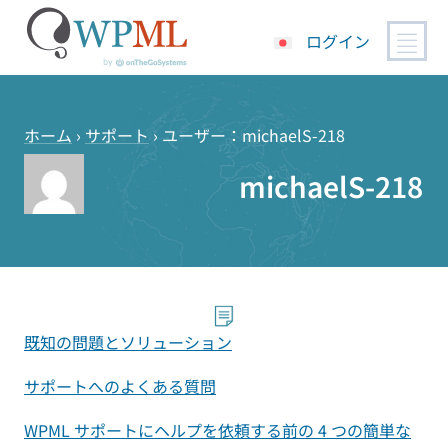
ログイン
コ
ン
テ
ホーム
›
サポート
›
ユーザー：michaelS-218
ン
michaelS-218
ツ
へ
ス
キ
ッ
プ
既知の問題とソリューション
サポートへのよくある質問
WPML サポートにヘルプを依頼する前の 4 つの簡単な