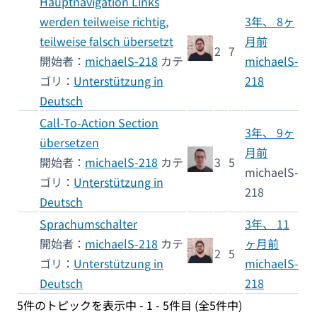
Hauptnavigation Links
werden teilweise richtig,
3年、 8ヶ
teilweise falsch übersetzt
月前
2
7
開始者：
michaelS-218
カテ
michaelS-
ゴリ：
Unterstützung in
218
Deutsch
Call-To-Action Section
3年、 9ヶ
übersetzen
月前
開始者：
michaelS-218
カテ
3
5
michaelS-
ゴリ：
Unterstützung in
218
Deutsch
Sprachumschalter
3年、 11
開始者：
michaelS-218
カテ
ヶ月前
2
5
ゴリ：
Unterstützung in
michaelS-
Deutsch
218
5件のトピックを表示中 - 1 - 5件目 (全5件中)