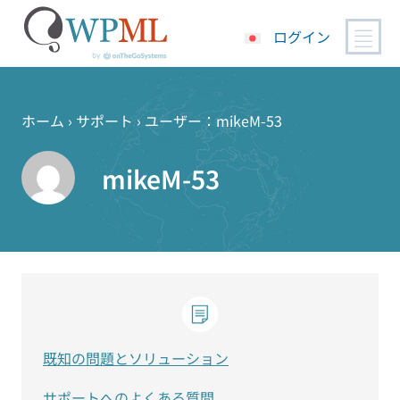
ログイン
コ
ン
テ
ホーム
›
サポート
›
ユーザー：mikeM-53
ン
ツ
mikeM-53
へ
ス
キ
ッ
プ
既知の問題とソリューション
サポートへのよくある質問