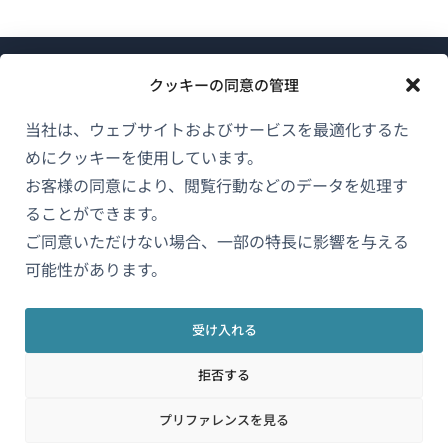
クッキーの同意の管理
当社は、ウェブサイトおよびサービスを最適化するた
めにクッキーを使用しています。
WPMLについて
お客様の同意により、閲覧行動などのデータを処理す
GDPRおよびプライバシーポリシー
ることができます。
（新
ご同意いただけない場合、一部の特長に影響を与える
チームに参加
し
可能性があります。
（新
（新
（新
い
し
し
し
ウ
い
い
い
受け入れる
日本語
ィ
ウ
ウ
ウ
拒否する
ン
ィ
ィ
ィ
ン
ン
ン
（新
© 2026
OnTheGoSystems Limited
ド
プリファレンスを見る
ド
ド
ド
し
ウ