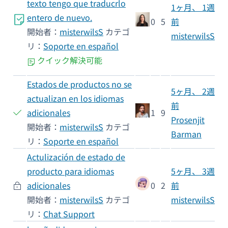
texto tengo que traducrlo
1ヶ月、 1週
entero de nuevo.
0
5
前
開始者：
misterwilsS
カテゴ
misterwilsS
リ：
Soporte en español
クイック解決可能
Estados de productos no se
5ヶ月、 2週
actualizan en los idiomas
前
adicionales
1
9
Prosenjit
開始者：
misterwilsS
カテゴ
Barman
リ：
Soporte en español
Actulización de estado de
producto para idiomas
5ヶ月、 3週
adicionales
0
2
前
開始者：
misterwilsS
カテゴ
misterwilsS
リ：
Chat Support