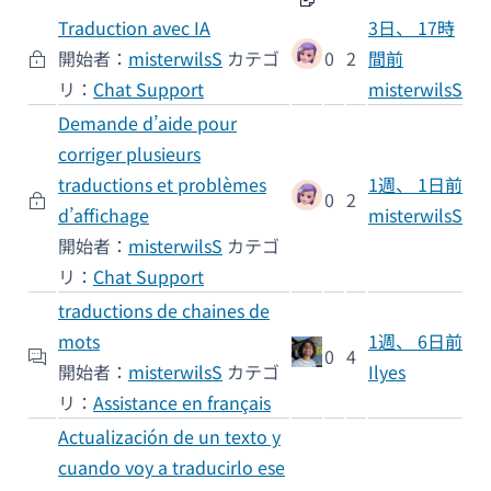
Traduction avec IA
3日、 17時
開始者：
misterwilsS
カテゴ
0
2
間前
リ：
Chat Support
misterwilsS
Demande d’aide pour
corriger plusieurs
traductions et problèmes
1週、 1日前
0
2
d’affichage
misterwilsS
開始者：
misterwilsS
カテゴ
リ：
Chat Support
traductions de chaines de
mots
1週、 6日前
0
4
開始者：
misterwilsS
カテゴ
Ilyes
リ：
Assistance en français
Actualización de un texto y
cuando voy a traducirlo ese