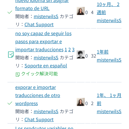
10ヶ月、 2
formato de URL
0
4
週前
開始者：
misterwilsS
カテゴ
misterwilsS
リ：
Chat Support
no soy capaz de seguir los
pasos para exportar e
importar traducciones
1
2
3
1年前
0
32
開始者：
misterwilsS
カテゴ
misterwilsS
リ：
Soporte en español
クイック解決可能
exporar e importar
traducciones de otro
1年、 1ヶ月
wordpress
0
2
前
開始者：
misterwilsS
カテゴ
misterwilsS
リ：
Chat Support
Los prodcutos variables no