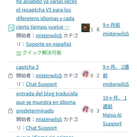
he añadido ya varias veces
el recaptcha V3 para los
diferetens idiomas y cada
9ヶ月前
cierto tiempo vuelve …
1
8
misterwilsS
開始者：
misterwilsS
カテゴ
リ：
Soporte en español
クイック解決可能
captcha 3
9ヶ月、 2週
開始者：
misterwilsS
カテゴ
0
2
前
リ：
Chat Support
misterwilsS
entrada del blog traducida
10ヶ月、 1
que se muestra en idioma
週前
predeterminado
0
3
Maiya AI
開始者：
misterwilsS
カテゴ
Support
リ：
Chat Support
nuevo idioma sin asignar