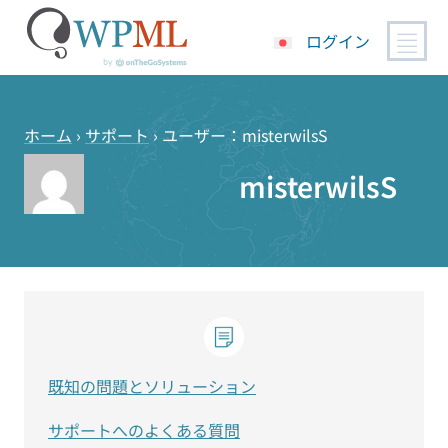
ログイン
コ
ン
テ
ホーム
›
サポート
›
ユーザー：misterwilsS
ン
misterwilsS
ツ
へ
ス
キ
ッ
プ
既知の問題とソリューション
サポートへのよくある質問