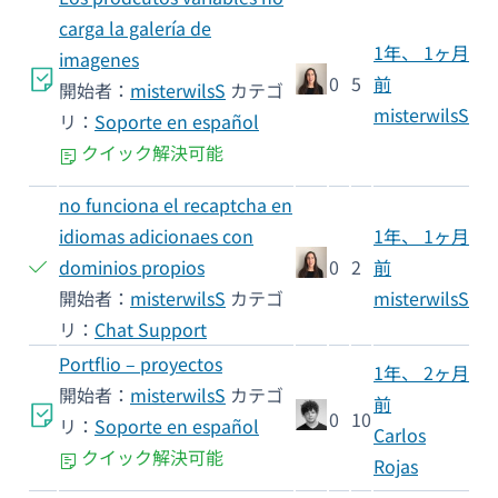
carga la galería de
1年、 1ヶ月
imagenes
0
5
前
開始者：
misterwilsS
カテゴ
misterwilsS
リ：
Soporte en español
クイック解決可能
no funciona el recaptcha en
idiomas adicionaes con
1年、 1ヶ月
dominios propios
0
2
前
開始者：
misterwilsS
カテゴ
misterwilsS
リ：
Chat Support
Portflio – proyectos
1年、 2ヶ月
開始者：
misterwilsS
カテゴ
前
0
10
リ：
Soporte en español
Carlos
クイック解決可能
Rojas