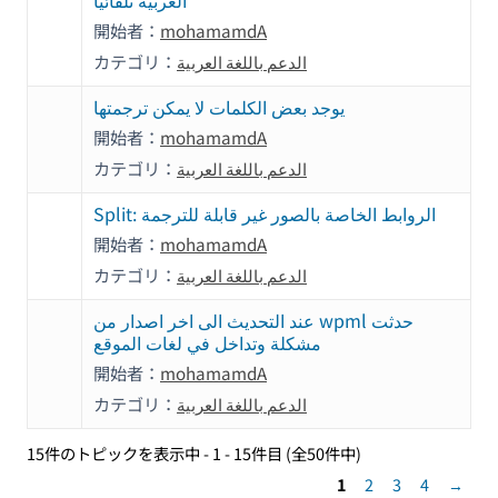
العربية تلقائيا
開始者：
mohamamdA
カテゴリ：
الدعم باللغة العربية
يوجد بعض الكلمات لا يمكن ترجمتها
開始者：
mohamamdA
カテゴリ：
الدعم باللغة العربية
Split: الروابط الخاصة بالصور غير قابلة للترجمة
開始者：
mohamamdA
カテゴリ：
الدعم باللغة العربية
عند التحديث الى اخر اصدار من wpml حدثت
مشكلة وتداخل في لغات الموقع
開始者：
mohamamdA
カテゴリ：
الدعم باللغة العربية
15件のトピックを表示中 - 1 - 15件目 (全50件中)
1
2
3
4
→