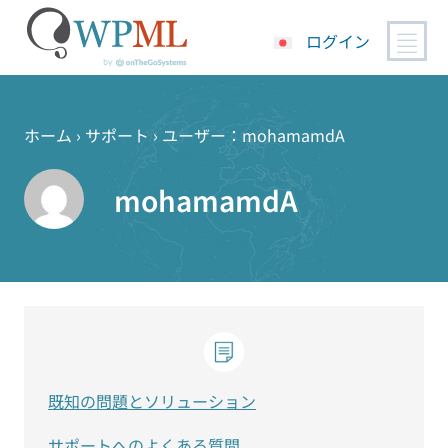
ログイン
コ
ン
テ
ホーム
›
サポート
›
ユーザー：mohamamdA
ン
ツ
mohamamdA
へ
ス
キ
ッ
プ
既知の問題とソリューション
サポートへのよくある質問