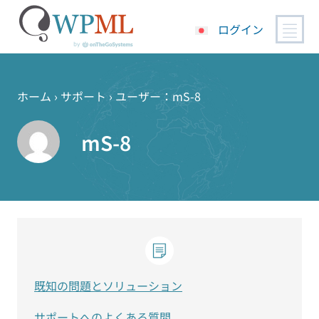
ログイン
コ
ン
テ
ホーム
›
サポート
›
ユーザー：mS-8
ン
ツ
mS-8
へ
ス
キ
ッ
プ
既知の問題とソリューション
サポートへのよくある質問