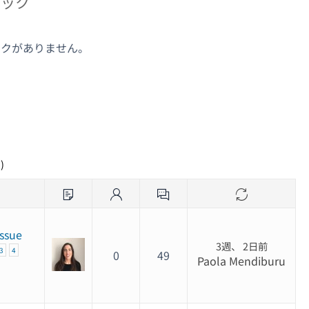
ピック
ックがありません。
ク
)
issue
3週、 2日前
3
4
0
49
Paola Mendiburu