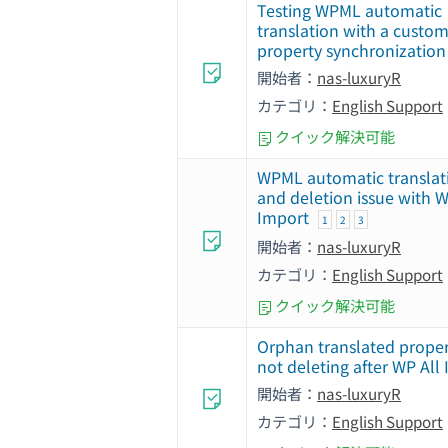
Testing WPML automatic
translation with a custo
property synchronization
開始者：
nas-luxuryR
カテゴリ：
English Support
クイック解決可能
WPML automatic translat
and deletion issue with W
Import
1
2
3
開始者：
nas-luxuryR
カテゴリ：
English Support
クイック解決可能
Orphan translated proper
not deleting after WP All
開始者：
nas-luxuryR
カテゴリ：
English Support