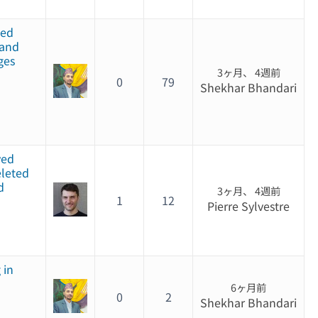
ted
 and
ges
3ヶ月、 4週前
0
79
Shekhar Bhandari
ved
eleted
d
3ヶ月、 4週前
1
12
Pierre Sylvestre
 in
6ヶ月前
0
2
Shekhar Bhandari