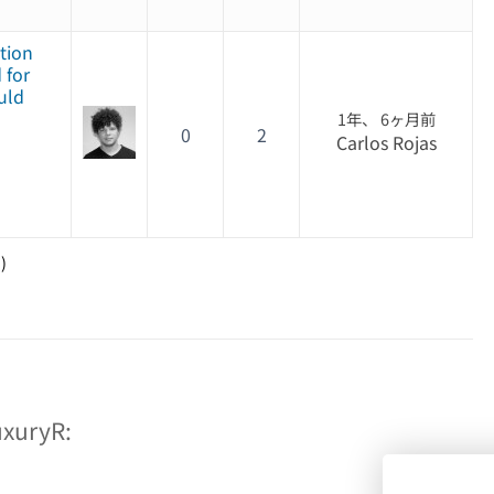
ation
 for
uld
1年、 6ヶ月前
0
2
Carlos Rojas
)
uryR: