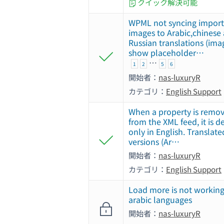
クイック解決可能
WPML not syncing impor
images to Arabic,chinese
Russian translations (ima
show placeholder…
…
1
2
5
6
開始者：
nas-luxuryR
カテゴリ：
English Support
When a property is remo
from the XML feed, it is d
only in English. Translate
versions (Ar…
開始者：
nas-luxuryR
カテゴリ：
English Support
Load more is not working
arabic languages
開始者：
nas-luxuryR