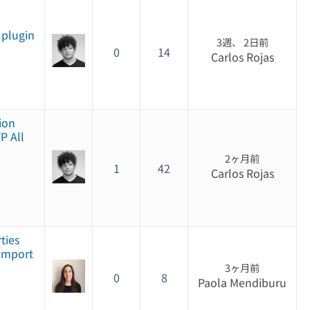
m
 plugin
3週、 2日前
0
14
Carlos Rojas
ion
P All
2ヶ月前
1
42
Carlos Rojas
ties
 Import
3ヶ月前
0
8
Paola Mendiburu