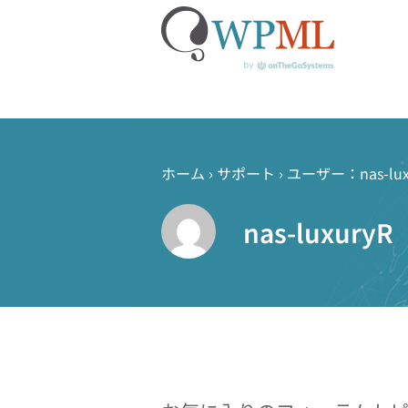
コ
ン
テ
ホーム
›
サポート
›
ユーザー：nas-lux
ン
ツ
nas-luxuryR
へ
ス
キ
ッ
プ