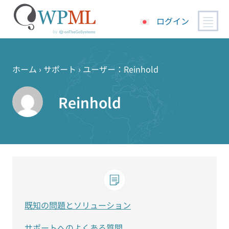
ログイン
コ
ン
テ
ホーム
›
サポート
›
ユーザー：Reinhold
ン
ツ
Reinhold
へ
ス
キ
ッ
プ
既知の問題とソリューション
サポートへのよくある質問