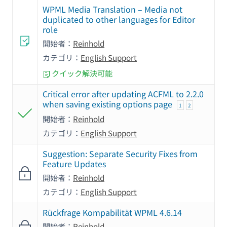
WPML Media Translation – Media not
duplicated to other languages for Editor
role
開始者：
Reinhold
カテゴリ：
English Support
クイック解決可能
Critical error after updating ACFML to 2.2.0
when saving existing options page
1
2
開始者：
Reinhold
カテゴリ：
English Support
Suggestion: Separate Security Fixes from
Feature Updates
開始者：
Reinhold
カテゴリ：
English Support
Rückfrage Kompabilität WPML 4.6.14
開始者：
Reinhold