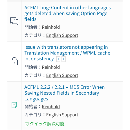
ACFML bug: Content in other languages
gets deleted when saving Option Page
fields
開始者：
Reinhold
カテゴリ：
English Support
Issue with translators not appearing in
Translation Management / WPML cache
inconsistency
1
2
開始者：
Reinhold
カテゴリ：
English Support
ACFML 2.2.2 / 2.2.1 – MD5 Error When
Saving Nested Fields in Secondary
Languages
開始者：
Reinhold
カテゴリ：
English Support
クイック解決可能