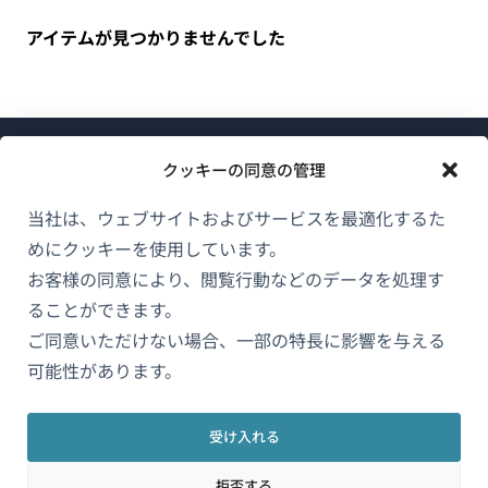
アイテムが見つかりませんでした
クッキーの同意の管理
当社は、ウェブサイトおよびサービスを最適化するた
めにクッキーを使用しています。
WPMLについて
お客様の同意により、閲覧行動などのデータを処理す
GDPRおよびプライバシーポリシー
ることができます。
（新
ご同意いただけない場合、一部の特長に影響を与える
チームに参加
し
可能性があります。
（新
（新
（新
い
し
し
し
ウ
い
い
い
受け入れる
日本語
ィ
ウ
ウ
ウ
拒否する