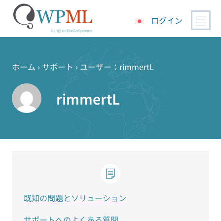
ログイン
コ
ン
テ
ホーム
›
サポート
›
ユーザー：rimmertL
ン
ツ
rimmertL
へ
ス
キ
ッ
プ
既知の問題とソリューション
サポートへのよくある質問