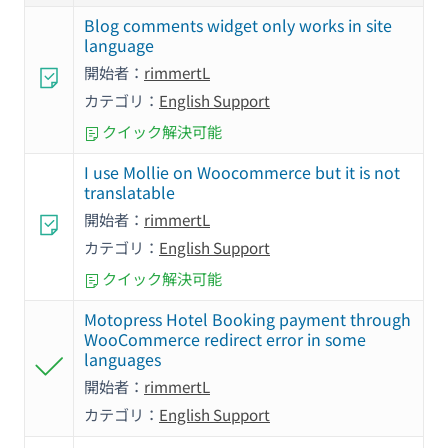
Blog comments widget only works in site
language
開始者：
rimmertL
カテゴリ：
English Support
クイック解決可能
I use Mollie on Woocommerce but it is not
translatable
開始者：
rimmertL
カテゴリ：
English Support
クイック解決可能
Motopress Hotel Booking payment through
WooCommerce redirect error in some
languages
開始者：
rimmertL
カテゴリ：
English Support