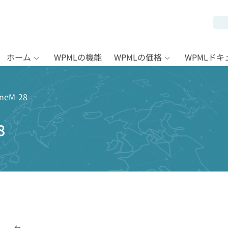
ホーム
WPMLの機能
WPMLの価格
WPMLド
eM-28
8