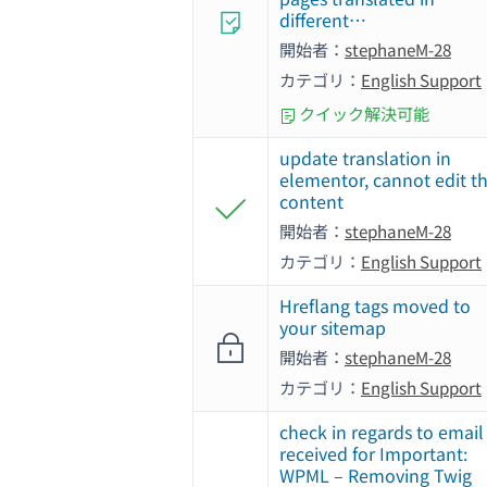
different…
開始者：
stephaneM-28
カテゴリ：
English Support
クイック解決可能
update translation in
elementor, cannot edit t
content
開始者：
stephaneM-28
カテゴリ：
English Support
Hreflang tags moved to
your sitemap
開始者：
stephaneM-28
カテゴリ：
English Support
check in regards to email
received for Important:
WPML – Removing Twig