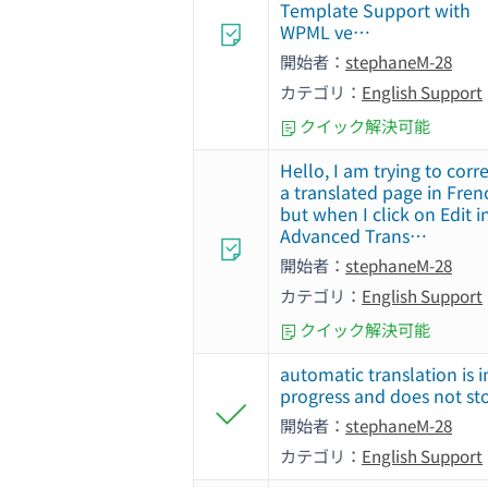
Template Support with
WPML ve…
開始者：
stephaneM-28
カテゴリ：
English Support
クイック解決可能
Hello, I am trying to corr
a translated page in Fren
but when I click on Edit i
Advanced Trans…
開始者：
stephaneM-28
カテゴリ：
English Support
クイック解決可能
automatic translation is i
progress and does not st
開始者：
stephaneM-28
カテゴリ：
English Support