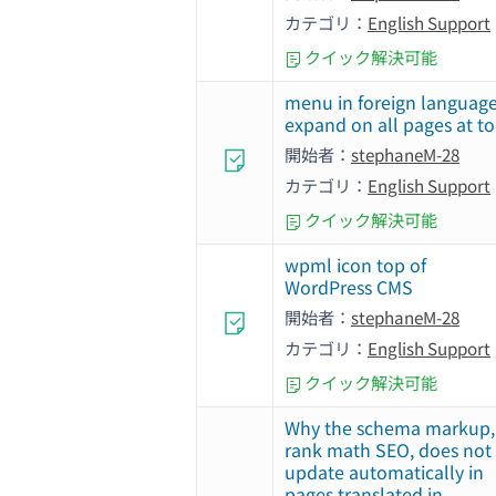
カテゴリ：
English Support
クイック解決可能
menu in foreign languag
expand on all pages at t
開始者：
stephaneM-28
カテゴリ：
English Support
クイック解決可能
wpml icon top of
WordPress CMS
開始者：
stephaneM-28
カテゴリ：
English Support
クイック解決可能
Why the schema markup,
rank math SEO, does not
update automatically in
pages translated in