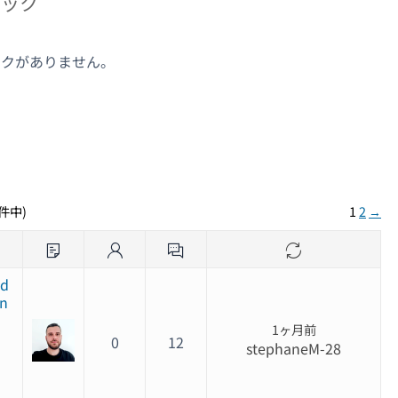
ピック
ックがありません。
ク
1件中)
1
2
→
ed
in
1ヶ月前
0
12
stephaneM-28