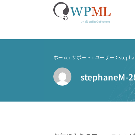
コ
ン
テ
ホーム
›
サポート
›
ユーザー：stephan
ン
ツ
stephaneM-2
へ
ス
キ
ッ
プ