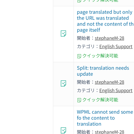
page translated but only
the URL was translated
and not the content of t
page itself
開始者：
stephaneM-28
カテゴリ：
English Support
クイック解決可能
Split: translation needs
update
開始者：
stephaneM-28
カテゴリ：
English Support
クイック解決可能
WPML cannot send some
fo the content to
translation
開始者：
stephaneM-28