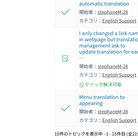
automatic translation
開始者：
stephaneM-28
カテゴリ：
English Support
I only changed a link na
in webpage but translati
management ask to
update translation for ea
…
開始者：
stephaneM-28
カテゴリ：
English Support
クイック解決可能
Menu translation to
appearing
開始者：
stephaneM-28
カテゴリ：
English Support
15件のトピックを表示中 - 1 - 15件目 (全2