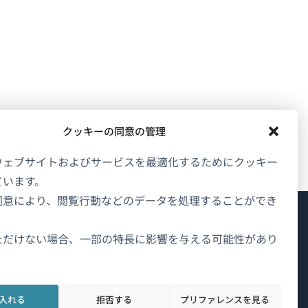
クッキーの同意の管理
ウェブサイトおよびサービスを最適化するためにクッキー
ています。
同意により、閲覧行動などのデータを処理することができ
WPMLについて
ただけない場合、一部の特長に影響を与える可能性があり
GDPRおよびプライバシーポリシー
（新
チームに参加
入れる
拒否する
プリファレンスを見る
し