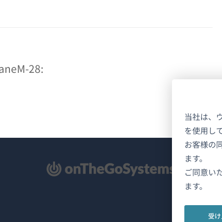
eM-28:
当社は、
を使用し
お客様の
ます。
新
ご同意い
ます。
受け