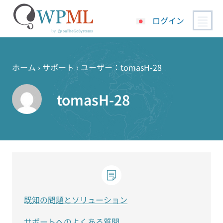
ログイン
コ
ン
テ
ホーム
›
サポート
›
ユーザー：tomasH-28
ン
ツ
tomasH-28
へ
ス
キ
ッ
プ
既知の問題とソリューション
サポートへのよくある質問