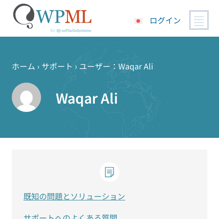
ログイン
コ
ン
テ
ホーム
›
サポート
›
ユーザー：Waqar Ali
ン
ツ
Waqar Ali
へ
ス
キ
ッ
プ
既知の問題とソリューション
サポートへのよくある質問