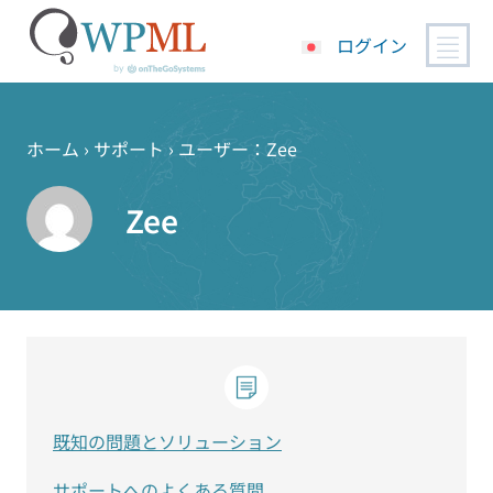
ログイン
コ
ン
テ
ホーム
›
サポート
›
ユーザー：Zee
ン
ツ
Zee
へ
ス
キ
ッ
プ
既知の問題とソリューション
サポートへのよくある質問