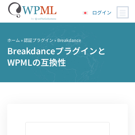
ログイン
コ
ン
テ
ホーム
»
認証プラグイン
» Breakdance
ン
Breakdanceプラグインと
ツ
WPMLの互換性
へ
ス
キ
ッ
プ